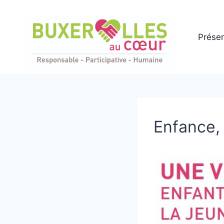
Aller
au
contenu
Présen
Enfance,