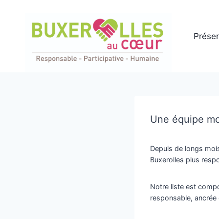
Aller
au
contenu
Présen
Une équipe mot
Depuis de longs mois 
Buxerolles plus respo
Notre liste est com
responsable, ancrée